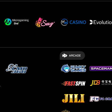
ARCADE