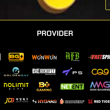
PROVIDER