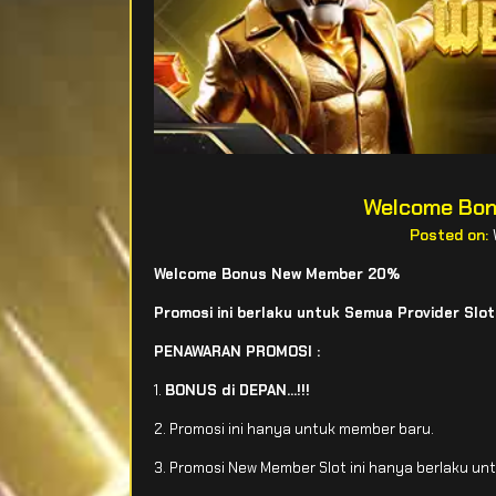
Welcome Bo
Posted on:
Welcome Bonus New Member 20%
Promosi ini berlaku untuk Semua Provider Slo
PENAWARAN PROMOSI :
1.
BONUS di DEPAN...!!!
2. Promosi ini hanya untuk member baru.
3. Promosi New Member Slot ini hanya berlaku un