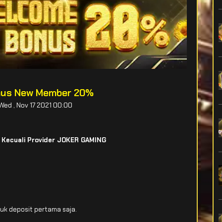
nus New Member 20%
Wed , Nov 17 2021 00:00
t Kecuali Provider JOKER GAMING
tuk deposit pertama saja.