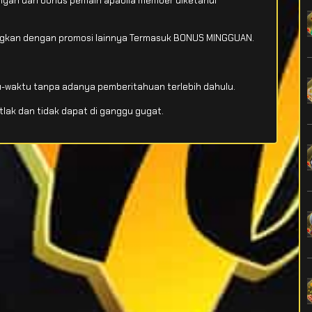
gan dan bonus pemain apabila member diketahui
ungkan dengan promosi lainnya Termasuk BONUS MINGGUAN.
u-waktu tanpa adanya pemberitahuan terlebih dahulu.
ak dan tidak dapat di ganggu gugat.