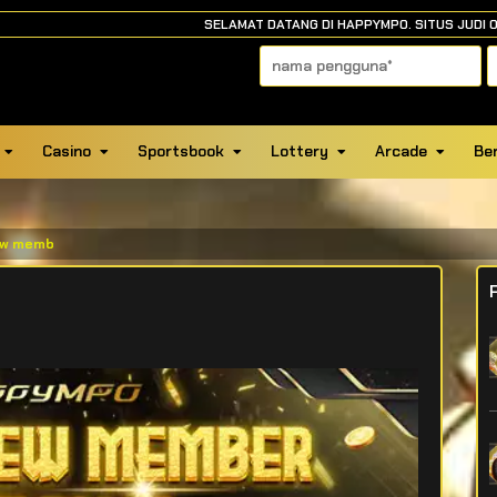
SELAMAT DATANG DI HAPPYMPO. SITUS JUDI ONLINE
Casino
Sportsbook
Lottery
Arcade
Ber
ew member 20